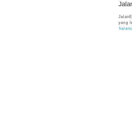
Jal
JalanE
yang l
halam
JalanE
Eropa,
Jalan-
backpa